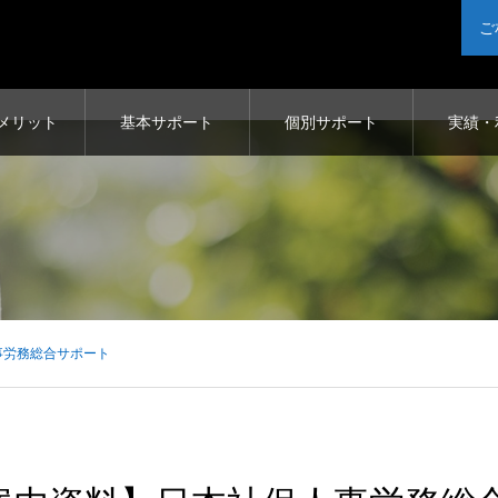
ご
メリット
基本サポート
個別サポート
実績・
public_html/wp-content/themes/noel_tcd072/single.php
on line
29
事労務総合サポート