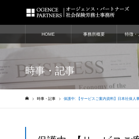
HOME
事務所概要
特徴・
Warning
: Undefined variable $cat_id in
/home/life-edu/ogence.com/
時事・記事
時事・記事
保護中: 【サービスご案内資料】日本社保人
ホーム